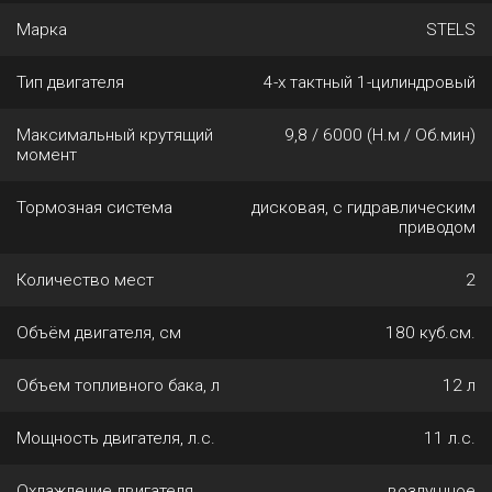
Марка
STELS
Тип двигателя
4-х тактный 1-цилиндровый
Максимальный крутящий
9,8 / 6000 (Н.м / Об.мин)
момент
Тормозная система
дисковая, с гидравлическим
приводом
Количество мест
2
Объём двигателя, см
180 куб.см.
Объем топливного бака, л
12 л
Мощность двигателя, л.с.
11 л.с.
Охлаждение двигателя
воздушное