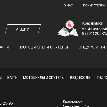
О НАС
ПОКУПАТЕЛЯМ
Красноярск
ул. Авиаторов
АКЦИИ
8 (391) 205-2
ЗАКАЗ ОБРАТНОГО ЗВОНКА
АГГИ
МОТОЦИКЛЫ И СКУТЕРЫ
ЭНДУРО И ПИ
ЗАКАЗАТЬ ЗВОНОК
Ы
БАГГИ
МОТОЦИКЛЫ И СКУТЕРЫ
ВЕЗДЕХОДЫ
ГИДР
Красноярск
05-25-95
ул. Авиаторов, 4а